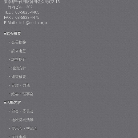
東京都千代田区神田佐久間町2-13
竹内ビル 202
TEL： 03-5823-4465
FAX： 03-5823-4475
E-Mail： info@nedia.or.jp
■協会概要
・会長挨拶
・設立趣意
・設立指針
・活動方針
・組織概要
・定款・財務
・総会・理事会
■活動内容
・部会・委員会
・地域拠点活動
・展示会・交流会
・支援事業