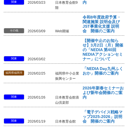
関東
内
2026/03/23
日本教育会館9
階
令和8年度政府予算・
関連施策 説明会及び
JST事業化支援 説明
その他
会 開催のご案内
2026/03/09
Web開催
【開催中止のお知ら
せ】3月2日（月）開催
の「NEDIA 第40回
NEDIAアクションセミ
関東
ナー」について
2026/03/02
「NEDIA Day九州ふく
福岡県福岡市
おか」開催のご案内
2026/02/25
福岡県中小企業
振興センター
2026年新春セミナーお
よび新年会開催のご案
関東
内
2026/01/26
日本教育会館喜
山倶楽部
「電子デバイス戦略マ
ップ2025-2026」説明
関東
会 開催のご案内
2026/01/19
日本教育会館