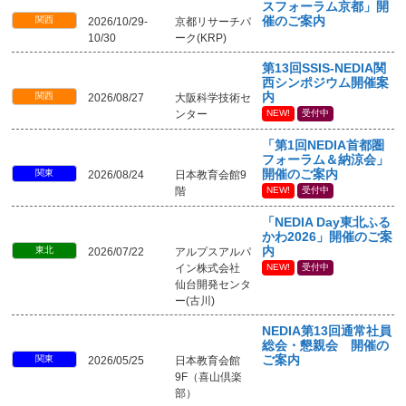
スフォーラム京都」開
関西
催のご案内
2026/10/29-
京都リサーチパ
10/30
ーク(KRP)
第13回SSIS-NEDIA関
西シンポジウム開催案
関西
内
2026/08/27
大阪科学技術セ
ンター
NEW!
受付中
「第1回NEDIA首都圏
フォーラム＆納涼会」
関東
開催のご案内
2026/08/24
日本教育会館9
階
NEW!
受付中
「NEDIA Day東北ふる
かわ2026」開催のご案
東北
内
2026/07/22
アルプスアルパ
イン株式会社
NEW!
受付中
仙台開発センタ
ー(古川)
NEDIA第13回通常社員
総会・懇親会 開催の
関東
ご案内
2026/05/25
日本教育会館
9F（喜山倶楽
部）