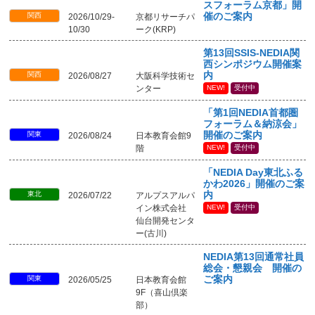
スフォーラム京都」開
関西
催のご案内
2026/10/29-
京都リサーチパ
10/30
ーク(KRP)
第13回SSIS-NEDIA関
西シンポジウム開催案
関西
内
2026/08/27
大阪科学技術セ
ンター
NEW!
受付中
「第1回NEDIA首都圏
フォーラム＆納涼会」
関東
開催のご案内
2026/08/24
日本教育会館9
階
NEW!
受付中
「NEDIA Day東北ふる
かわ2026」開催のご案
東北
内
2026/07/22
アルプスアルパ
イン株式会社
NEW!
受付中
仙台開発センタ
ー(古川)
NEDIA第13回通常社員
総会・懇親会 開催の
関東
ご案内
2026/05/25
日本教育会館
9F（喜山倶楽
部）