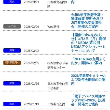
関東
内
2026/03/23
日本教育会館9
階
令和8年度政府予算・
関連施策 説明会及び
JST事業化支援 説明
その他
会 開催のご案内
2026/03/09
Web開催
【開催中止のお知ら
せ】3月2日（月）開催
の「NEDIA 第40回
NEDIAアクションセミ
関東
ナー」について
2026/03/02
「NEDIA Day九州ふく
福岡県福岡市
おか」開催のご案内
2026/02/25
福岡県中小企業
振興センター
2026年新春セミナーお
よび新年会開催のご案
関東
内
2026/01/26
日本教育会館喜
山倶楽部
「電子デバイス戦略マ
ップ2025-2026」説明
関東
会 開催のご案内
2026/01/19
日本教育会館