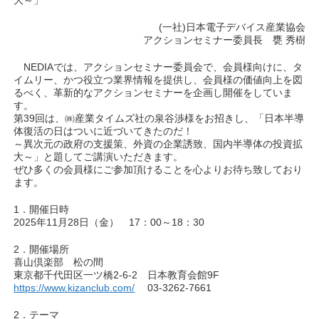
大～」
(一社)日本電子デバイス産業協会
アクションセミナー委員長 甕 秀樹
NEDIAでは、アクションセミナー委員会で、会員様向けに、タ
イムリー、かつ役立つ業界情報を提供し、会員様の価値向上を図
るべく、革新的なアクションセミナーを企画し開催をしていま
す。
第39回は、㈱産業タイムズ社の泉谷渉様をお招きし、「日本半導
体復活の日はついに近づいてきたのだ！
～異次元の政府の支援策、外資の企業誘致、国内半導体の投資拡
大～」と題してご講演いただきます。
ぜひ多くの会員様にご参加頂けることを心よりお待ち致しており
ます。
1．開催日時
2025年11月28日（金） 17：00～18：30
2．開催場所
喜山倶楽部 松の間
東京都千代田区一ツ橋2-6-2 日本教育会館9F
https://www.kizanclub.com/
03-3262-7661
2．テーマ