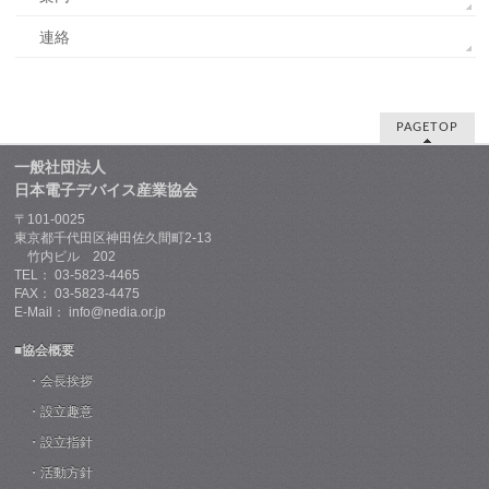
連絡
PAGETOP
一般社団法人
日本電子デバイス産業協会
〒101-0025
東京都千代田区神田佐久間町2-13
竹内ビル 202
TEL： 03-5823-4465
FAX： 03-5823-4475
E-Mail： info@nedia.or.jp
■協会概要
・会長挨拶
・設立趣意
・設立指針
・活動方針