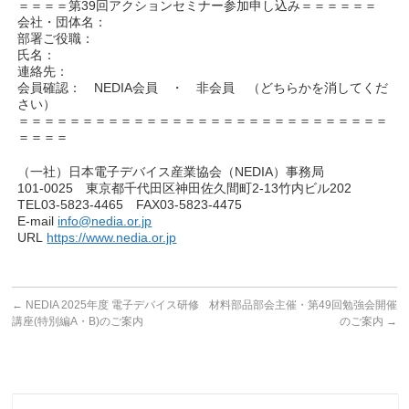
＝＝＝＝第39回アクションセミナー参加申し込み＝＝＝＝＝＝
会社・団体名：
部署ご役職：
氏名：
連絡先：
会員確認： NEDIA会員 ・ 非会員 （どちらかを消してくだ
さい）
＝＝＝＝＝＝＝＝＝＝＝＝＝＝＝＝＝＝＝＝＝＝＝＝＝＝＝＝＝
＝＝＝＝
（一社）日本電子デバイス産業協会（NEDIA）事務局
101-0025 東京都千代田区神田佐久間町2-13竹内ビル202
TEL03-5823-4465 FAX03-5823-4475
E-mail
info@nedia.or.jp
URL
https://www.nedia.or.jp
←
NEDIA 2025年度 電子デバイス研修
材料部品部会主催・第49回勉強会開催
講座(特別編A・B)のご案内
のご案内
→