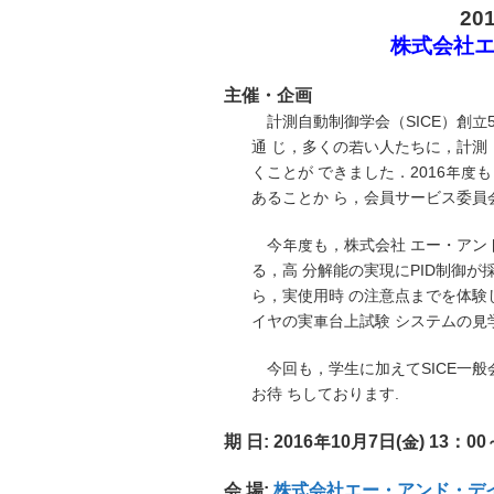
20
株式会社エ
主催・企
画
計測自動制御学会（SICE）創
通 じ，多くの若い人たちに，計
くことが できました．2016年
あることか ら，会員サービス委員
今年度も，株式会社 エー・アン
る，高 分解能の実現にPID制御
ら，実使用時 の注意点までを体
イヤの実車台上試験 システムの見
今回も，学生に加えてSICE一
お待 ちしております.
期 日: 2016年10月7日(金) 13：00
会 場:
株式会社
エ
ー
・
ア
ン
ド
・
デ