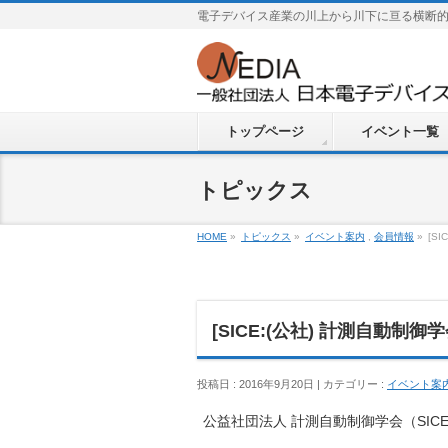
電子デバイス産業の川上から川下に亘る横断
トップページ
イベント一覧
トピックス
HOME
»
トピックス
»
イベント案内
,
会員情報
»
[S
[SICE:(公社) 計測自動
投稿日 : 2016年9月20日 | カテゴリー :
イベント案
公益社団法人 計測自動制御学会（SI