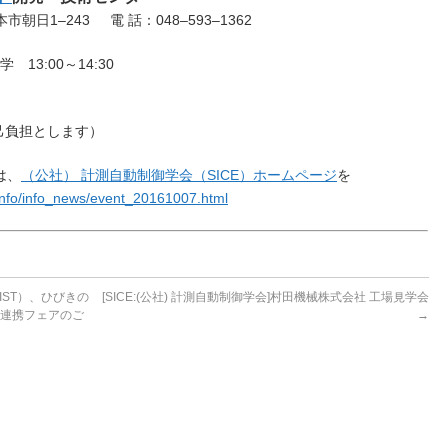
本市朝日1‒243 電 話：048‒593‒1362
13:00～14:30
己負担とします）
は、
（公社） 計測自動制御学会（SICE）ホームページ
を
/info/info_news/event_20161007.html
IST）、ひびきの
[SICE:(公社) 計測自動制御学会]村田機械株式会社 工場見学会
学連携フェアのご
→