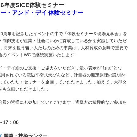
16年度SICE体験セミナー
ー・アンド・デイ 体験セミナー
立50周年を記念したイベントの中で「体験セミナー＆現場見学会」を
測・制御技術が産業・社会にいかに貢献しているかを実感していただ
度も，将来を担う若い人たちのための事業は，人材育成の意味で重要で
会のイベントWGで継続実施いたします．
ド・デイ殿のご支援・ご協力をいただき，最小表示が“1μｇ”とな
が採用されている電磁平衡式天びんなど，計量器の測定原理の説明か
験していただくセミナーを企画していただきました．加えて，大型タ
学も企画いただきました．
般会員の皆様にも参加していただけます．皆様方の積極的なご参加を
～17：00
イ
開発
・
技術
セ
ン
タ
ー