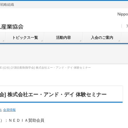
的戦略組織
Nippo
トピックス一覧
活動内容
入会のご案内
ICE:(公社) 計測自動制御学会] 株式会社エー・アンド・デイ 体験セミナー
制御学会] 株式会社エー・アンド・デイ 体験セミナー
内
,
会員情報
CE）：ＮＥＤＩＡ賛助会員