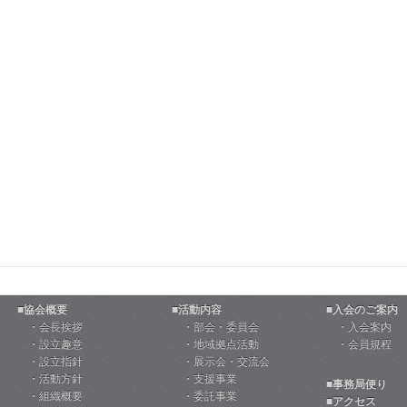
■協会概要
■活動内容
■入会のご案内
・会長挨拶
・部会・委員会
・入会案内
・設立趣意
・地域拠点活動
・会員規程
・設立指針
・展示会・交流会
・活動方針
・支援事業
■事務局便り
・組織概要
・委託事業
■アクセス