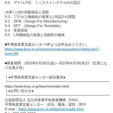
4-5 アナログIC、ミックスドシグナルICの設計
<5章> LSIの高集積化と課題
5-1 プロセス微細化の進展とLSI設計の課題
5-2 DFM（Design For Manufacturing）
5-3 DFT （Design For Testability）
5-4 実装技術
5-5 LSI微細化の進展と信頼性の確保
■半導体産業支援センターHPよりお申込みください。
https://www.ksrp.or.jp/fais/mic/reserve/academy/detail.php?
form=99
■募集期間：2023年5月26日(金)～2023年6月29(木)日（定員にな
り次第〆切）
┃●半導体産業支援センター総合案内●
┗━━━━━━━━━━━━━━━━━━━━━━━━━━━━━
https://www.ksrp.or.jp/fais/mic/index.html
┃●お問い合わせ●
┗━━━━━━━━━━━━━━━━━━━━━━━━━━━━━
公益財団法人 北九州産業学術推進機構（FAIS）
半導体産業支援センター 担当：菊地・冨田・田中
E-mail：
https://www.ksrp.or.jp/fais/mic/mailto.html