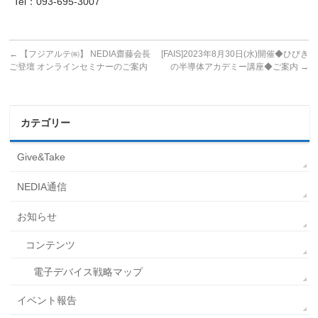
Tel：093-695-3007
←
【フジアルテ㈱】 NEDIA齋藤会長
[FAIS]2023年8月30日(水)開催◆ひびき
ご登壇 オンラインセミナーのご案内
の半導体アカデミー講座◆ご案内
→
カテゴリー
Give&Take
NEDIA通信
お知らせ
コンテンツ
電子デバイス戦略マップ
イベント報告