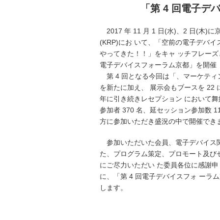
「第 4 回電子
2017 年 11 月 1 日(水)、2 日(
(KRP)にお いて、「空前の電子デバイス
やってきた！！」をキャ ッチフレーズと
電子デバイスフォーラム京都」を開催 
第 4 回となる今回は「、マーケテ
を新たに加え、 展示会もブースを 22
年に引き続きレセプション において
参加者 370 名、延セッション参加数 1
方に参加いただき盛況の中で開催でき
参加いただいた会員、電子デバイス
た、プログラム策定、プロモート及び
にご尽力いただい た委員各位に感謝
に、「第 4 回電子デバイスフォ ーラ
します。