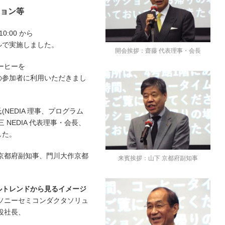
ョン等
0:00 から
ホールで実施しました。
開会挨拶：齋藤 代表理事・会長
ーヒーを
の参加者に利用いただきまし
NEDIA 理事、プログラム
NEDIA 代表理事・会長、
した。
京都府副知事、門川大作京都
来賓挨拶：山下 京都府副知事
ルトレンドから見るイメージ
ソニーセミコンダクタソリュ
役社長、