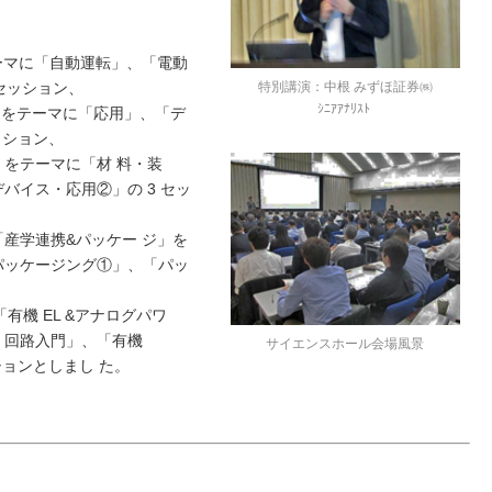
ーマに「自動運転」、「電動
特別講演：中根 みずほ証券㈱
セッション、
ｼﾆｱｱﾅﾘｽﾄ
ス」をテーマに「応用」、「デ
ッション、
をテーマに「材 料・装
バイス・応用②」の 3 セッ
産学連携&パッケー ジ」を
パッケージング①」、「パッ
有機 EL &アナログパワ
) 回路入門」、「有機
サイエンスホール会場風景
ッションとしまし た。