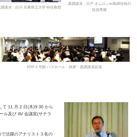
基調講演：日戸 オムロン㈱取締役執行
基調講演：白川 兵庫県立大学 特任教授
役員専務
KRP 4 号館 バズホール：挨拶・基調講演会場
1 月 2 日(木)9:30 から
 ール及び AV 会議室(サテラ
線で活躍のアナリスト３名の