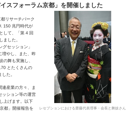
デバイスフォーラム京都」を開催しました
木)に京都リサーチパーク
 150 兆円時代が
して、「第 4 回
しました。
ィングセッション」
 に増やし、また、昨
舞妓の舞も実施し、
170 とたくさんの
ました。
関連産業の方々、ま
セッション等の運営
申し上げます。以下
ム京都」開催報告を
レセプションにおける齋藤代表理事・会長と舞妓さん