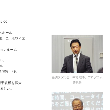
8:00
スホール、
、B、C、ホワイエ
ーションルーム
ール、
ル
講演数：49、
基調講演司会：中村 理事、プログラム
委員長
若干規模を拡大
ました。