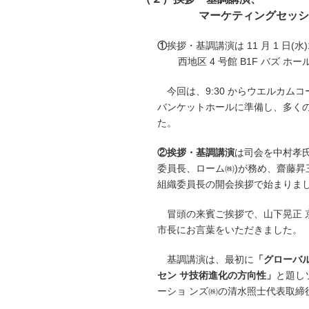
マーケティングセッシ
①
挨拶・基調講演は 11 月 1 日(水)1
西地区 4 号館 B1F バズ 
今回は、9:30 からウエルカムコ
バンケットホールに準備し、多く
た。
②挨拶・基調講演
は司会を中村孝氏(
委員長、ローム㈱)が務め、齋藤昇三 
組織委員長の開会挨拶で始まりま
冒頭の来賓ご挨拶で、山下晃正 
市長にお言葉をいただきました。
基調講演は、最初に
「グローバ
セン サ技術進化の方向性」
と題し
ーショ ンズ㈱の清水照士代表取締