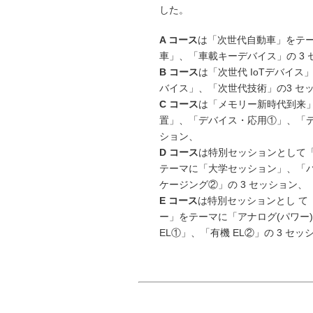
した。
A コース
は「次世代自動車」をテ
車」、「車載キーデバイス」の 3 
B コース
は「次世代 IoTデバイ
バイス」、「次世代技術」の3 セ
C コース
は「メモリー新時代到来」
置」、「デバイス・応用①」、「デ
ション、
D コース
は特別セッションとして「
テーマに「大学セッション」、「
ケージング②」の 3 セッション、
E コース
は特別セッションとし て「
ー」をテーマに「アナログ(パワー
EL①」、「有機 EL②」の 3 セ