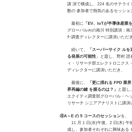
講 演で構成し、224 名のサテラ
数の 参加者で熱気のあるセッショ
最初に
「EV、IoTが半導体産業
グローバル㈱の南川 特別講演：南川明 I
ﾀｰ調査ディレクターに講演いただ
続いて、
「スーパーサイク ルを
る発展の可能性
」と題し、野村 證
ィ・リサーチ部エレクトロニクス・
ディレクターに講演いただき、
最後に、
「更に揺れる FPD 業界
界再編の鍵 を握るのは？」
と題し
エクイティ調査部グローバル・ヘ
リサーチ シニアアナリストに講演
④A～E の 5 コースのセッション
を、
11 月 1 日(水)午後、2 日(木)
成し、参加者それぞれに興味ある 