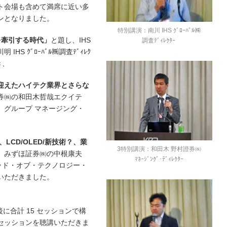
イト会場も含めて満席に近い多
ンとなりました。
特別講演：南川 IHS ｸﾞﾛｰﾊﾞﾙ㈱
を牽引する時代」
と題し、IHS
調査ﾃﾞｨﾚｸﾀｰ
HS ｸﾞﾛｰﾊﾞﾙ㈱調査ﾃﾞｨﾚｸ
き、
迎えたハイテク業界とさらな
券㈱の和田木哲哉エクイテ
 グループ マネージング・
、LCD/OLED/新技術？、業
3特別講演：和田木 野村證券㈱
、みずほ証券㈱の中根康夫
ﾏﾈｰｼﾞﾝｸﾞ･ﾃﾞｨﾚｸﾀｰ
ッド・オブ・テクノロジー・
いただきました。
 午後に合計 15 セッションで構
セッションを聴講いただきま