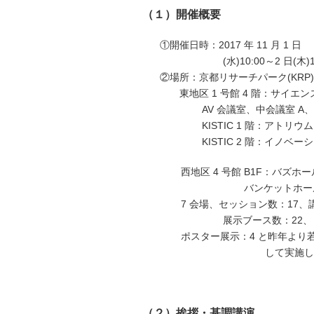
（１）開催概要
①開催日時：2017 年 11 月 1 日
(水)10:00～2 日(木)1
②場所：京都リサーチパーク(KRP)
東地区 1 号館 4 階：サイエン
AV 会議室、中会議室 A
KISTIC 1 階：アトリウム
KISTIC 2 階：イノベ
西地区 4 号館 B1F：バズホ
バンケットホー
7 会場、セッション数：17、
展示ブース数：22、
ポスター展示：4 と昨年より
して実施し
（２）挨拶・基調講演、