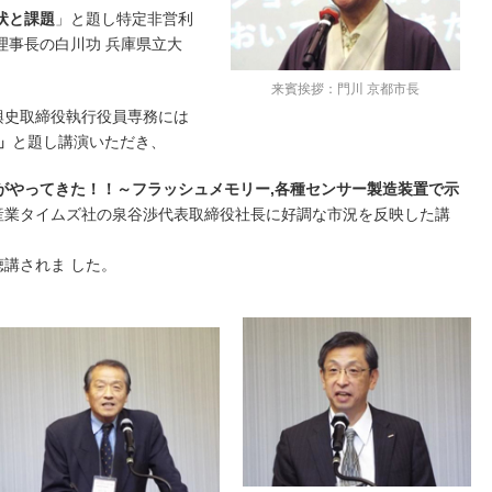
状と課題
」と題し特定非営利
理事長の白川功 兵庫県立大
。
来賓挨拶：門川 京都市長
興史取締役執行役員専務には
」
と題し講演いただき、
時代がやってきた！！～フラッシュメモリー,各種センサー製造装置で示
産業タイムズ社の泉谷渉代表取締役社長に好調な市況を反映した講
聴講されま した。