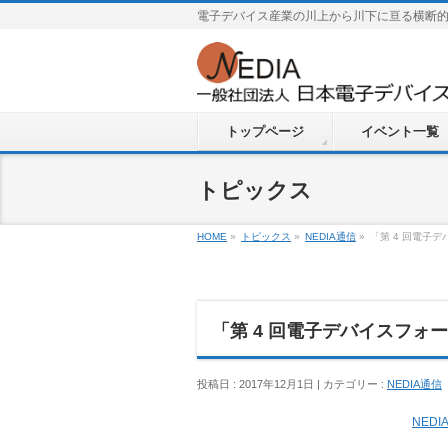
電子デバイス産業の川上から川下に亘る横断
トップページ
イベント一覧
トピックス
HOME
»
トピックス
»
NEDIA通信
»
「第 4 回電子
「第 4 回電子デバイスフォ
投稿日 : 2017年12月1日 | カテゴリー :
NEDIA通信
NED