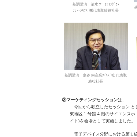
基調講演：清水 ｿﾆｰｾﾐｺﾝﾀﾞｸﾀ
ｿﾘｭｰｼｮﾝｽﾞ㈱代表取締役社長
基調講演：泉谷 ㈱産業ﾀｲﾑｽﾞ社 代表取
締役社長
③マーケティングセッション
は、
今回から独立したセッション として 1
東地区 1 号館 4 階のサイエンスホ
イト)を会場として実施しました。
電子デバイス分野における第１