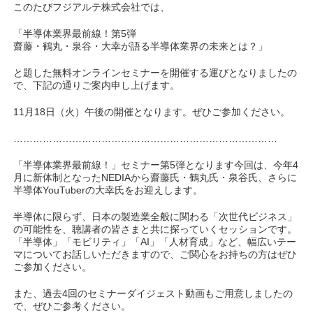
このたびフジアルテ株式会社では、
「半導体業界最前線！第5弾
齋藤・鶴丸・泉谷・大幸が語る半導体業界の未来とは？」
と題した無料オンラインセミナーを開催する運びとなりましたの
で、下記の通りご案内申し上げます。
11月18日（火）午後の開催となります。ぜひご参加ください。
………………………………………………………………………
「半導体業界最前線！」セミナー第5弾となります今回は、今年4
月に新体制となったNEDIAから齋藤氏・鶴丸氏・泉谷氏、さらに
半導体YouTuberの大幸氏をお迎えします。
半導体に限らず、日本の製造業全般に関わる「次世代ビジネス」
の可能性を、聴講者の皆さまと共に探っていくセッションです。
「半導体」「モビリティ」「AI」「人材育成」など、幅広いテー
マについてお話しいただきますので、ご関心をお持ちの方はぜひ
ご参加ください。
また、過去4回のセミナーダイジェスト動画もご用意しましたの
で、ぜひご参考ください。