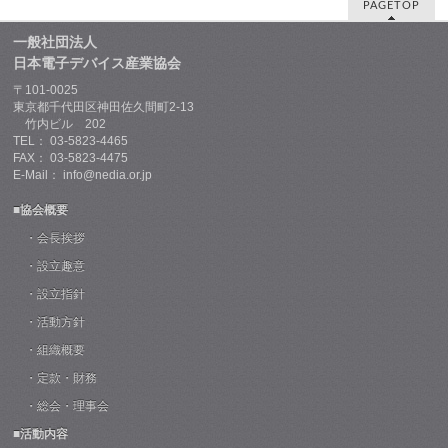
PAGETOP
一般社団法人
日本電子デバイス産業協会
〒101-0025
東京都千代田区神田佐久間町2-13
竹内ビル 202
TEL： 03-5823-4465
FAX： 03-5823-4475
E-Mail： info@nedia.or.jp
■協会概要
・会長挨拶
・設立趣意
・設立指針
・活動方針
・組織概要
・定款・財務
・総会・理事会
■活動内容