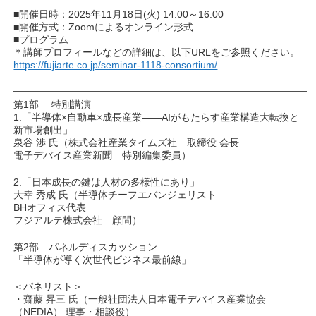
■開催日時：2025年11月18日(火) 14:00～16:00
■開催方式：Zoomによるオンライン形式
■プログラム
＊講師プロフィールなどの詳細は、以下URLをご参照ください。
https://fujiarte.co.jp/seminar-1118-consortium/
━━━━━━━━━━━━━━━━━━━━━━━━━━━━━━
第1部 特別講演
1.「半導体×自動車×成長産業――AIがもたらす産業構造大転換と
新市場創出」
泉谷 渉 氏（株式会社産業タイムズ社 取締役 会長
電子デバイス産業新聞 特別編集委員）
2.「日本成長の鍵は人材の多様性にあり」
大幸 秀成 氏（半導体チーフエバンジェリスト
BHオフィス代表
フジアルテ株式会社 顧問）
第2部 パネルディスカッション
「半導体が導く次世代ビジネス最前線」
＜パネリスト＞
・齋藤 昇三 氏（一般社団法人日本電子デバイス産業協会
（NEDIA） 理事・相談役）