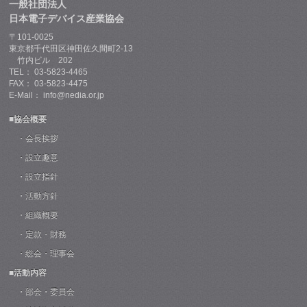
一般社団法人
日本電子デバイス産業協会
〒101-0025
東京都千代田区神田佐久間町2-13
竹内ビル 202
TEL： 03-5823-4465
FAX： 03-5823-4475
E-Mail： info@nedia.or.jp
■協会概要
・会長挨拶
・設立趣意
・設立指針
・活動方針
・組織概要
・定款・財務
・総会・理事会
■活動内容
・部会・委員会