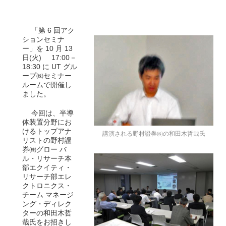
「第 6 回アク
ションセミナ
ー」を 10 月 13
日(火) 17:00－
18:30 に UT グル
ープ㈱セミナー
ルームで開催し
ました。
今回は、半導
体装置分野にお
けるトップアナ
講演される野村證券㈱の和田木哲哉氏
リストの野村證
券㈱グロー バ
ル・リサーチ本
部エクイティ・
リサーチ部エレ
クトロニクス・
チーム マネージ
ング・ディレク
ターの和田木哲
哉氏をお招きし