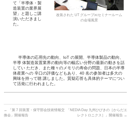
て「半導体・製
造装置の業界展
望」と題しご講
改装された UT グループ㈱セミナールーム
演いただきまし
の会場風景
た。
半導体の応用先の動向、IoT の展開、半導体製品の動向、
半導 体製造装置業界の動向等の幅広い分野の最新の動きを話
してい ただき、また種々のメモリの寿命の問題、日本の半導
体産業への 辛口の評価などもあり、40 名の参加者は多大の
興味を持って聴 講しました。質疑応答も具体的テーマについ
て活発に行われました。
←
「第 7 回装置・保守部会技術情報交
「NEDIA Day 九州ひびきの［からだエ
換会」開催報告
レクトロニクス］」開催報告
→