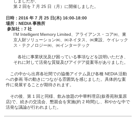
しましたが、
第 2 回を 7 月 25 日（月）に開催しました。
日時：2016 年 7 月 25 日(木) 16:00-18:00
場所：NEDIA 事務所
参加社：7 社
I’M Intelligent Memory Limited、アライアンス・コア㈱、東
京人財ソリューション㈱、㈱ネイタス、㈱東設、ケイレック
ス・テクノロジー㈱、㈱インターテック
各社に事業状況及び困っている事項などを説明いただき、
それに対して活発な質疑及びアイデア提案等がありました。
この中から出席各社間での協働アイテム及び各種 NEDIA 活動
への参画 等の動きにつながる雰囲気を感じました。具体的な案
件に発展することが期待されます。
その後、第 1 回と同様、飲み放題の中華料理店(叙香苑秋葉原
店)で、続きの交流会、懇親会を実施(約 2 時間)し、和やかな中で
活発な議論が行われました。