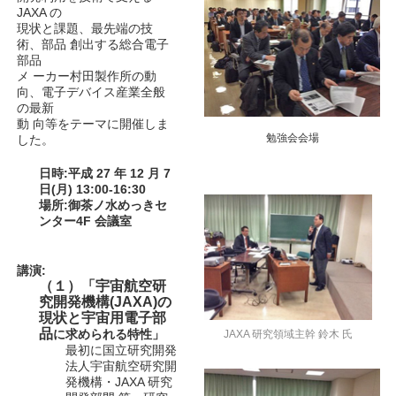
JAXA の
現状と課題、最先端の技
術、部品 創出する総合電子
部品
メ ーカー村田製作所の動
向、電子デバイス産業全般
の最新
動 向等をテーマに開催しま
勉強会会場
した。
日時:平成 27 年 12 月 7
日(月) 13:00-16:30
場所:御茶ノ水めっきセ
ンター4F 会議室
講演:
（１）「宇宙航空研
究開発機構(JAXA)の
現状と宇宙用電子部
品
に求められる特性」
JAXA 研究領域主幹 鈴木 氏
最初に国立研究開発
法人宇宙航空研究開
発機構・JAXA 研究