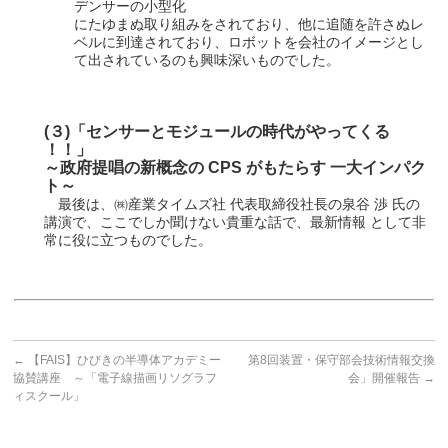
デンサーの小型化
にたゆまぬ取り組みをされており、他に追随を許さぬレ
ベルに到達されており、ロボットを会社のイメージとし
て出されているのも興味深いものでした。
(３)「センサーとモジュールの時代がやってくる
！！」
～政府提唱の新概念の CPS がもたらす 一大インパク
ト～
最後は、㈱産業タイムズ社 代表取締役社長の泉谷 渉 氏の
講演で、ここでしか聞けない貴重な話で、最新情報 として非
常に役に立つものでした。
←
【FAIS】ひびきの半導体アカデミー
第8回装置・保守部会技術情報交換
協賛講座 ～「電子線描画リソグラフ
会」開催報告
→
ィスクール」