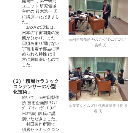
開発部門 第一研究
ユニット 研究領域
主幹の 鈴木浩一 氏
に講演いただきまし
た。
JAXA の現状は、
日本の宇宙開発の実
態が分かり、また
㈱村田製作所 ﾃｸﾉﾛｼﾞｰﾌﾟﾗﾝﾆﾝｸﾞｴｷｽﾊﾟ
日頃あまり聞けない
ｰﾄ 宮崎 氏
宇宙用電子部品に求
められる特性 は非
常に興味深いもので
した。
(２)「積層セラミック
コンデンサーの小型
化技術」
続いて、㈱村田製作
所 技術企画部 ﾃｸﾉﾛ
㈱産業タイムズ社 代表取締役社長 泉
ｼﾞｰﾌﾟﾗﾝﾆﾝｸﾞｴｷ ｽﾊﾟｰ
谷 氏
ﾄの宮崎 信 氏に講
演いただきました。
村田製作所殿で、
積層セラミックコン