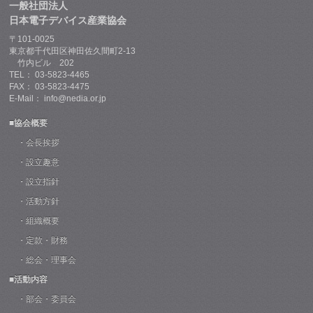
一般社団法人
日本電子デバイス産業協会
〒101-0025
東京都千代田区神田佐久間町2-13
竹内ビル 202
TEL： 03-5823-4465
FAX： 03-5823-4475
E-Mail： info@nedia.or.jp
■協会概要
・会長挨拶
・設立趣意
・設立指針
・活動方針
・組織概要
・定款・財務
・総会・理事会
■活動内容
・部会・委員会