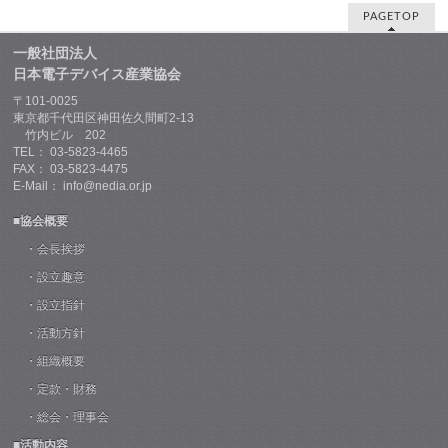
PAGETOP
一般社団法人
日本電子デバイス産業協会
〒101-0025
東京都千代田区神田佐久間町2-13
竹内ビル 202
TEL： 03-5823-4465
FAX： 03-5823-4475
E-Mail： info@nedia.or.jp
■協会概要
・会長挨拶
・設立趣意
・設立指針
・活動方針
・組織概要
・定款・財務
・総会・理事会
■活動内容